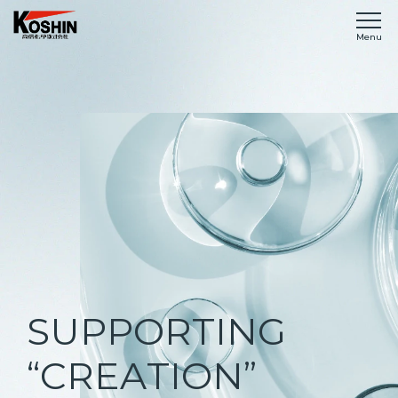
事業紹介
高信化学の強み
事例紹介
会社案内
S
U
P
P
O
R
T
I
N
G
採用情報
“
C
R
E
A
T
I
O
N
”