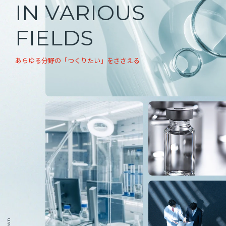
I
N
V
A
R
I
O
U
S
English
お問い合わせ
F
I
E
L
D
S
あ
ら
ゆ
る
分
野
の
「
つ
く
り
た
い
」
を
さ
さ
え
る