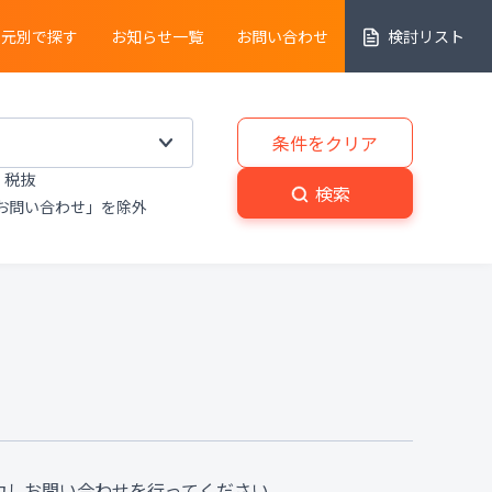
売元別で探す
お知らせ一覧
お問い合わせ
検討リスト
細胞解析装置
条件をクリア
税抜
実験動物
・
植物関連機器
検索
お問い合わせ」を除外
分解
・
熱分析装置
粉砕機
・
分級機
・
撹拌
置
洗浄装置
・
滅菌器
・
乾燥器
置
プライベートブランド商品
力しお問い合わせを行ってください。