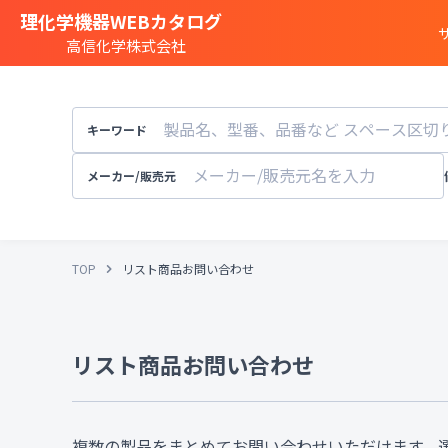
理化学機器WEBカタログ
高信化学株式会社
商品カテゴリー一覧
遺伝子実験
キーワード
細胞
・
組織研究
分注装置
・
オートメ
メーカー/販売元
分光
・
発光
・
蛍光分析装置
構造解析
・
元素分析
TOP
リスト商品お問い合わせ
顕微鏡
・
電子顕微鏡
粒子径
・
粒径
・
粒度
天秤
・
pH計
・
導電率計
・
リスト商品お問い合わせ
培養装置
・
恒温恒湿
溶存酸素計
実験
・
研究室設備
その他試験機器
複数の製品をまとめてお問い合わせいただけます。