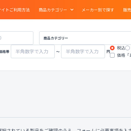
サイトご利用方法
商品カテゴリー
メーカー別で探す
販
電気泳動
・
ブロッティング
・
タンパク質実験
イメージング
商品カテゴリー
税込
ーション
クロマトグラフ
質量分析計
価格帯
〜
円
価格「
有機合成
・
濃縮
・
装置
遠心分離機
ポンプ
物性計測
・
測定機器
・
分布測定
環境計測
環境試験器
器
冷蔵
・
冷凍
・
凍結機器
蒸留
・
純水製造装
その他ラボ用汎用機器
その他プロセス装
選択されている製品をご確認のうえ、フォームに必要事項を入