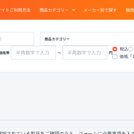
サイトご利用方法
商品カテゴリー
メーカー別で探す
販
電気泳動
・
ブロッティング
・
タンパク質実験
イメージング
商品カテゴリー
税込
ーション
クロマトグラフ
質量分析計
価格帯
〜
円
価格「
有機合成
・
濃縮
・
装置
遠心分離機
ポンプ
物性計測
・
測定機器
・
分布測定
環境計測
環境試験器
器
冷蔵
・
冷凍
・
凍結機器
蒸留
・
純水製造装
その他ラボ用汎用機器
その他プロセス装
選択されている製品をご確認のうえ、フォームに必要事項を入