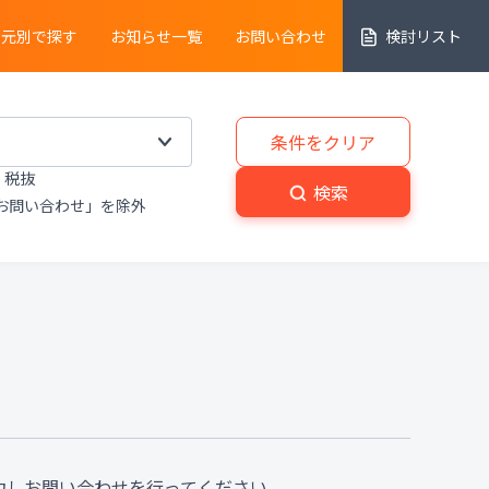
売元別で探す
お知らせ一覧
お問い合わせ
検討リスト
細胞解析装置
条件をクリア
税抜
実験動物
・
植物関連機器
検索
お問い合わせ」を除外
分解
・
熱分析装置
粉砕機
・
分級機
・
撹拌
置
洗浄装置
・
滅菌器
・
乾燥器
置
プライベートブランド商品
力しお問い合わせを行ってください。