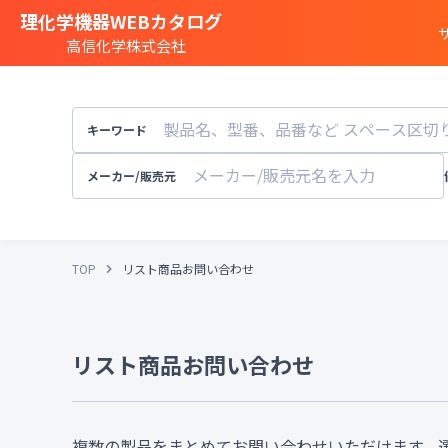
理化学機器WEBカタログ
高信化学株式会社
商品カテゴリー一覧
遺伝子実験
キーワード
細胞
・
組織研究
分注装置
・
オートメ
メーカー/販売元
分光
・
発光
・
蛍光分析装置
構造解析
・
元素分析
TOP
リスト商品お問い合わせ
顕微鏡
・
電子顕微鏡
粒子径
・
粒径
・
粒度
天秤
・
pH計
・
導電率計
・
リスト商品お問い合わせ
培養装置
・
恒温恒湿
溶存酸素計
実験
・
研究室設備
その他試験機器
複数の製品をまとめてお問い合わせいただけます。