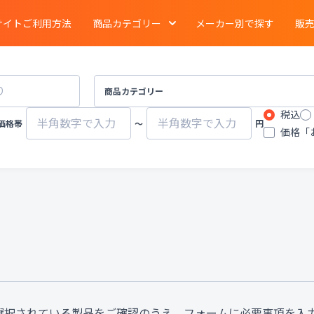
サイトご利用方法
商品カテゴリー
メーカー別で探す
販
電気泳動
・
ブロッティング
・
タンパク質実験
イメージング
商品カテゴリー
税込
ーション
クロマトグラフ
質量分析計
価格帯
〜
円
価格「
有機合成
・
濃縮
・
装置
遠心分離機
ポンプ
物性計測
・
測定機器
・
分布測定
環境計測
環境試験器
器
冷蔵
・
冷凍
・
凍結機器
蒸留
・
純水製造装
その他ラボ用汎用機器
その他プロセス装
選択されている製品をご確認のうえ、フォームに必要事項を入