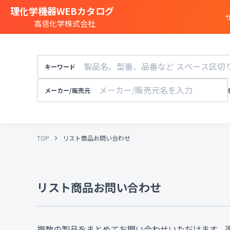
理化学機器WEBカタログ
高信化学株式会社
商品カテゴリー一覧
遺伝子実験
キーワード
細胞
・
組織研究
分注装置
・
オートメ
メーカー/販売元
分光
・
発光
・
蛍光分析装置
構造解析
・
元素分析
TOP
リスト商品お問い合わせ
顕微鏡
・
電子顕微鏡
粒子径
・
粒径
・
粒度
天秤
・
pH計
・
導電率計
・
リスト商品お問い合わせ
培養装置
・
恒温恒湿
溶存酸素計
実験
・
研究室設備
その他試験機器
複数の製品をまとめてお問い合わせいただけます。