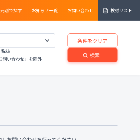
売元別で探す
お知らせ一覧
お問い合わせ
検討リスト
細胞解析装置
条件をクリア
税抜
実験動物
・
植物関連機器
検索
お問い合わせ」を除外
分解
・
熱分析装置
粉砕機
・
分級機
・
撹拌
置
洗浄装置
・
滅菌器
・
乾燥器
置
プライベートブランド商品
力しお問い合わせを行ってください。