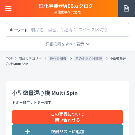
理化学機器WEBカタログ
高信化学株式会社
キーワード
サイトご利用方法
商品カテゴリー
商品カテゴリー
TOP
商品カテゴリー
遠心分離機
その他遠心分離機
小型微量遠
メーカー/販売元
心機 Multi Spin
メーカー別で探す
価格帯
〜
円
販売元別で探す
小型微量遠心機 Multi Spin
税込
税抜
価格「お問い合わせ」を除外
トミー精工
/
トミー精工
お知らせ一覧
条件をクリア
検索
この商品について
問い合わせる
お問い合わせ