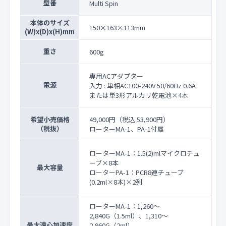
型番
Multi Spin
本体のサイズ
150×163×113mm
(W)x(D)x(H)mm
重さ
600g
専用ACアダプター
電源
入力 : 単相AC100-240V 50/60Hz 0.6A
または単3形アルカリ乾電池×4本
希望小売価格
49,000円
（税込 53,900円）
（税抜）
ローターMA-1、PA-1付属
ローターMA-1：1.5(2)mlマイクロチュ
ーブ×8本
最大容量
ローターPA-1：PCR8連チューブ
(0.2ml×8本)×2列
ローターMA-1：1,260～
2,840G（1.5ml）、1,310～
最大遠心加速度
2,960G（2ml）