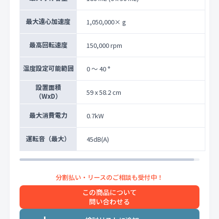
最大遠心加速度
1,050,000× g
最高回転速度
150,000 rpm
温度設定可能範囲
0 ～ 40 °
設置面積
59 x 58.2 cm
（WxD）
最大消費電力
0.7kW
運転音（最大）
45dB(A)
この商品について
問い合わせる