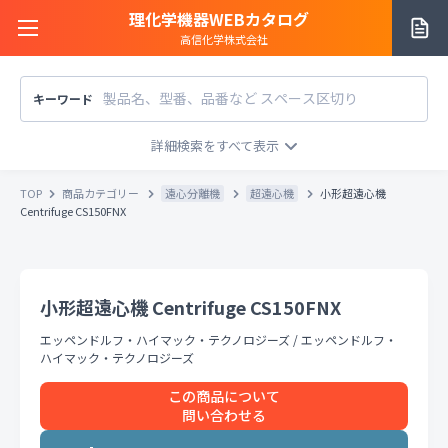
理化学機器WEBカタログ
高信化学株式会社
キーワード
サイトご利用方法
商品カテゴリー
商品カテゴリー
TOP
商品カテゴリー
遠心分離機
超遠心機
小形超遠心機
メーカー/販売元
Centrifuge CS150FNX
メーカー別で探す
価格帯
〜
円
販売元別で探す
小形超遠心機 Centrifuge CS150FNX
税込
税抜
価格「お問い合わせ」を除外
エッペンドルフ・ハイマック・テクノロジーズ
/
エッペンドルフ・
お知らせ一覧
条件をクリア
検索
ハイマック・テクノロジーズ
この商品について
お問い合わせ
問い合わせる