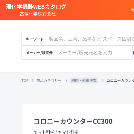
理化学機器WEBカタログ
高信化学株式会社
商品カテゴリー一覧
遺伝子実験
キーワード
細胞
・
組織研究
分注装置
・
オートメ
メーカー/販売元
分光
・
発光
・
蛍光分析装置
構造解析
・
元素分析
TOP
商品カテゴリー
細胞・組織研究
コロニーカウンタ
顕微鏡
・
電子顕微鏡
粒子径
・
粒径
・
粒度
天秤
・
pH計
・
導電率計
・
培養装置
・
恒温恒湿
溶存酸素計
コロニーカウンターCC300
実験
・
研究室設備
その他試験機器
ヤマト科学
/
ヤマト科学