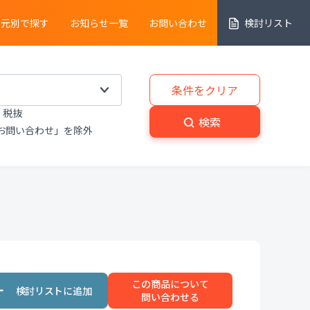
売元別で探す
お知らせ一覧
お問い合わせ
検討リスト
細胞解析装置
条件をクリア
税抜
実験動物
・
植物関連機器
検索
お問い合わせ」を除外
分解
・
熱分析装置
粉砕機
・
分級機
・
撹拌
置
洗浄装置
・
滅菌器
・
乾燥器
この商品について
置
プライベートブランド商品
問い合わせる