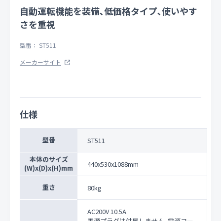
自動運転機能を装備､低価格タイプ､使いやす
さを重視
型番： ST511
メーカーサイト
仕様
型番
ST511
本体のサイズ
440x530x1088mm
(W)x(D)x(H)mm
重さ
80kg
AC200V 10.5A
電源プラグは付属しません｡電源コー