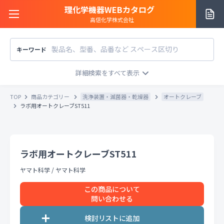
理化学機器WEBカタログ
高信化学株式会社
キーワード
サイトご利用方法
商品カテゴリー
商品カテゴリー
TOP
商品カテゴリー
洗浄装置・滅菌器・乾燥器
オートクレーブ
メーカー/販売元
ラボ用オートクレーブST511
メーカー別で探す
価格帯
〜
円
販売元別で探す
ラボ用オートクレーブST511
税込
税抜
価格「お問い合わせ」を除外
ヤマト科学
/
ヤマト科学
お知らせ一覧
条件をクリア
検索
この商品について
問い合わせる
お問い合わせ