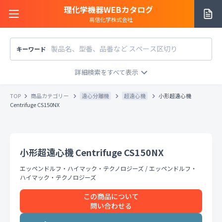
理化学機器WEBカタログ
高信化学株式会社
キーワード
サイトご利用方法
商品カテゴリー
商品カテゴリー
TOP
商品カテゴリー
遠心分離機
超遠心機
小形超遠心機
メーカー/販売元
Centrifuge CS150NX
メーカー別で探す
価格帯
〜
円
販売元別で探す
小形超遠心機 Centrifuge CS150NX
税込
税抜
価格「お問い合わせ」を除外
エッペンドルフ・ハイマック・テクノロジーズ
/
エッペンドルフ・
お知らせ一覧
条件をクリア
検索
ハイマック・テクノロジーズ
この商品について
お問い合わせ
問い合わせる