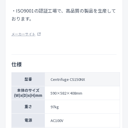
・ISO9001の認証工場で、高品質の製品を生産して
おります。
メーカーサイト
仕様
型番
Centrifuge CS150NX
本体のサイズ
590×582×408mm
(W)x(D)x(H)mm
重さ
97kg
電源
AC100V