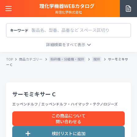
理化学機器WEBカタログ
高信化学株式会社
キーワード
サイトご利用方法
商品カテゴリー
商品カテゴリー
TOP
商品カテゴリー
粉砕機・分級機・撹拌
撹拌
サーモミキサ
メーカー/販売元
ー C
メーカー別で探す
価格帯
〜
円
販売元別で探す
サーモミキサー C
税込
税抜
価格「お問い合わせ」を除外
エッペンドルフ
/
エッペンドルフ・ハイマック・テクノロジーズ
お知らせ一覧
条件をクリア
検索
この商品について
問い合わせる
お問い合わせ