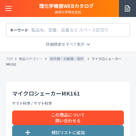
理化学機器WEBカタログ
高信化学株式会社
キーワード
サイトご利用方法
商品カテゴリー
商品カテゴリー
TOP
商品カテゴリー
粉砕機・分級機・撹拌
マイクロシェーカー
メーカー/販売元
MK161
メーカー別で探す
価格帯
〜
円
販売元別で探す
マイクロシェーカーMK161
税込
税抜
価格「お問い合わせ」を除外
ヤマト科学
/
ヤマト科学
お知らせ一覧
条件をクリア
検索
この商品について
問い合わせる
お問い合わせ