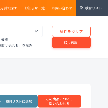
売元別で探す
お知らせ一覧
お問い合わせ
検討リスト
細胞解析装置
条件をクリア
税抜
実験動物
・
植物関連機器
検索
お問い合わせ」を除外
分解
・
熱分析装置
粉砕機
・
分級機
・
撹拌
置
洗浄装置
・
滅菌器
・
乾燥器
この商品について
置
プライベートブランド商品
問い合わせる