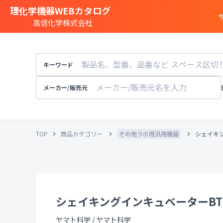
理化学機器WEBカタログ
高信化学株式会社
商品カテゴリー一覧
遺伝子実験
キーワード
細胞
・
組織研究
分注装置
・
オートメ
メーカー/販売元
分光
・
発光
・
蛍光分析装置
構造解析
・
元素分析
TOP
商品カテゴリー
その他ラボ用汎用機器
シェイキン
顕微鏡
・
電子顕微鏡
粒子径
・
粒径
・
粒度
天秤
・
pH計
・
導電率計
・
培養装置
・
恒温恒湿
溶存酸素計
シェイキングインキュベーターBT1
実験
・
研究室設備
その他試験機器
ヤマト科学
/
ヤマト科学