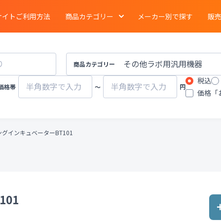
サイトご利用方法
商品カテゴリー
メーカー別で探す
販
電気泳動
・
ブロッティング
・
タンパク質実験
イメージング
商品カテゴリー
税込
ーション
クロマトグラフ
質量分析計
価格帯
〜
円
価格「
有機合成
・
濃縮
・
装置
遠心分離機
ポンプ
グインキュベーターBT101
物性計測
・
測定機器
・
分布測定
環境計測
環境試験器
器
冷蔵
・
冷凍
・
凍結機器
蒸留
・
純水製造装
01
その他ラボ用汎用機器
その他プロセス装