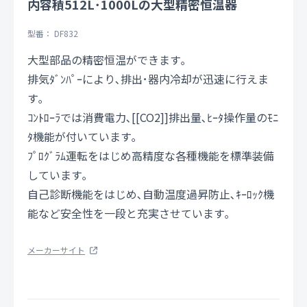
内容積512L･1000Lの大型精密恒温器
型番： DF832
大型部品の精密恒温ができます｡
排気ﾀﾞﾝﾊﾟｰにより､排出･器内冷却が迅速に行えま
す｡
ｺﾝﾄﾛｰﾗでは消費電力､[[CO2]]排出量､ﾋｰﾀ操作量のﾓﾆ
ﾀ機能が付いています｡
ﾌﾟﾛｸﾞﾗﾑ運転をはじめ高精度な各種機能を標準装備
しています｡
自己診断機能をはじめ､自動温度過昇防止､ｷｰﾛｯｸ機
能など安全性を一段と充実させています｡
メーカーサイト