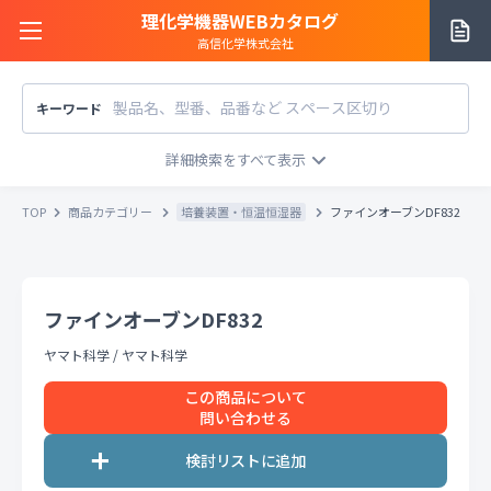
理化学機器WEBカタログ
高信化学株式会社
キーワード
サイトご利用方法
商品カテゴリー
商品カテゴリー
TOP
商品カテゴリー
培養装置・恒温恒湿器
ファインオーブンDF832
メーカー/販売元
メーカー別で探す
価格帯
〜
円
ファインオーブンDF832
販売元別で探す
税込
税抜
価格「お問い合わせ」を除外
ヤマト科学
/
ヤマト科学
お知らせ一覧
条件をクリア
検索
この商品について
問い合わせる
お問い合わせ