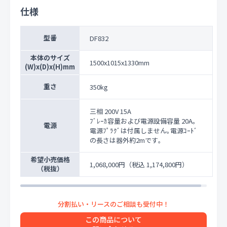
仕様
型番
DF832
本体のサイズ
1500x1015x1330mm
(W)x(D)x(H)mm
重さ
350kg
三相 200V 15A
ﾌﾞﾚｰｶ容量および電源設備容量 20A｡
電源
電源ﾌﾟﾗｸﾞは付属しません｡電源ｺｰﾄﾞ
の長さは器外約2mです｡
希望小売価格
1,068,000円
（税込 1,174,800円）
（税抜）
この商品について