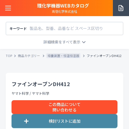
理化学機器WEBカタログ
高信化学株式会社
キーワード
サイトご利用方法
商品カテゴリー
商品カテゴリー
TOP
商品カテゴリー
培養装置・恒温恒湿器
ファインオーブンDH412
メーカー/販売元
メーカー別で探す
価格帯
〜
円
ファインオーブンDH412
販売元別で探す
税込
税抜
価格「お問い合わせ」を除外
ヤマト科学
/
ヤマト科学
お知らせ一覧
条件をクリア
検索
この商品について
問い合わせる
お問い合わせ