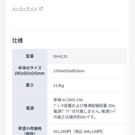
メーカーサイト
仕様
型番
DH412S
本体のサイズ
1050x630x850mm
(W)x(D)x(H)mm
重さ
112kg
単相 AC200V 14A
ﾌﾞﾚｰｶ容量および電源設備容量 20A｡
電源
電源ﾌﾟﾗｸﾞは付属しません｡電源ｺｰﾄﾞ
の長さは器外約3mです｡
希望小売価格
551,000円
（税込 606,100円）
（税抜）