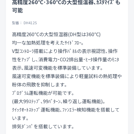
高精度260℃･360℃の大型恒温器､ｶｽﾀﾏｲｽﾞも
可能
型番： DH412S
高精度260℃の大型恒温器(DH型は360℃)
均一な加熱処理を考えたｻｲﾄﾞﾌﾛｰ｡
V型ｺﾝﾄﾛｰﾗ搭載により操作ﾊﾟﾈﾙの表示視認性､操作
性をｱｯﾌﾟし､消費電力･CO2排出量･ﾋｰﾀ操作量のﾓﾆﾀ
表示､風速可変機能を標準装備しています｡
風速可変機能を標準装備により軽量試料の熱処理や
粉体の飛散を抑制します｡
ﾌﾟﾛｸﾞﾗﾑ運転機能が可能です｡
(最大99ｽﾃｯﾌﾟ､99ﾊﾟﾀｰﾝ､繰り返し運転機能)｡
ｸｲｯｸｵｰﾄｽﾄｯﾌﾟ運転機能､ﾌｧﾝｴﾗｰ検知機能を搭載して
います｡
排気ﾀﾞﾝﾊﾟを搭載しています｡