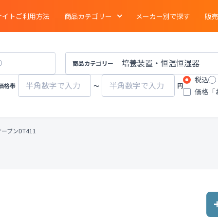
サイトご利用方法
商品カテゴリー
メーカー別で探す
販
電気泳動
・
ブロッティング
・
タンパク質実験
イメージング
商品カテゴリー
税込
ーション
クロマトグラフ
質量分析計
価格帯
〜
円
価格「
有機合成
・
濃縮
・
装置
遠心分離機
ポンプ
ーブンDT411
物性計測
・
測定機器
・
分布測定
環境計測
環境試験器
器
冷蔵
・
冷凍
・
凍結機器
蒸留
・
純水製造装
その他ラボ用汎用機器
その他プロセス装