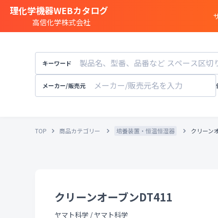
理化学機器WEBカタログ
高信化学株式会社
商品カテゴリー一覧
遺伝子実験
キーワード
細胞
・
組織研究
分注装置
・
オートメ
メーカー/販売元
分光
・
発光
・
蛍光分析装置
構造解析
・
元素分析
TOP
商品カテゴリー
培養装置・恒温恒湿器
クリーンオ
顕微鏡
・
電子顕微鏡
粒子径
・
粒径
・
粒度
天秤
・
pH計
・
導電率計
・
培養装置
・
恒温恒湿
溶存酸素計
クリーンオーブンDT411
実験
・
研究室設備
その他試験機器
ヤマト科学
/
ヤマト科学