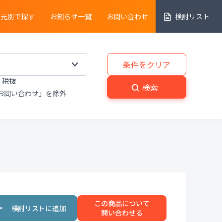
売元別で探す
お知らせ一覧
お問い合わせ
検討リスト
細胞解析装置
条件をクリア
税抜
実験動物
・
植物関連機器
検索
お問い合わせ」を除外
分解
・
熱分析装置
粉砕機
・
分級機
・
撹拌
置
洗浄装置
・
滅菌器
・
乾燥器
この商品について
置
プライベートブランド商品
問い合わせる