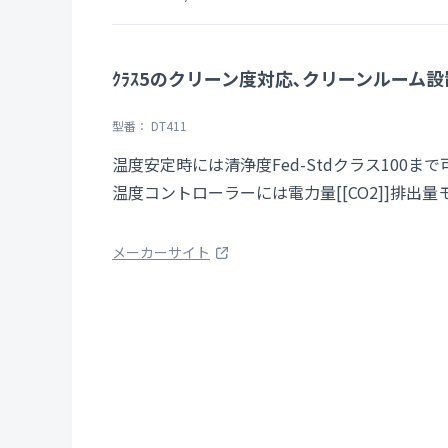
ｸﾗｽ5のクリーン度対応､クリーンルーム
型番： DT411
温度安定時には清浄度Fed-Stdクラス100まで
温度コントローラーには電力量[[CO2]]排出
メーカーサイト