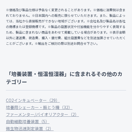
※価格及び製品仕様は予告なく変更されることがあります。※価格に消費税は含ま
れておりません。※日本国内への販売に限らせていただきます。また、製品によっ
ては、当社から直接販売ができない地域がございます。※会社名及び製品名は各社
の商標または登録商標です。※製品の設置状況や付加機能を分かりやすく表現する
ため、製品に含まれない商品をあわせて掲載している場合があります。※表示金額
以外に運送費、荷造費、搬入・据付費、組立設置費などを別途加算させていただく
ことがございます。※輸出をご検討の際は別途お問合せ下さい。
「培養装置・恒温恒湿器」に含まれるその他のカ
テゴリー
CO2インキュベーター（29）
培養用シェーカー・振とう機（32）
ファーメンター/バイオリアクター（2）
自動細胞培養装置（5）
微生物迅速測定装置（2）