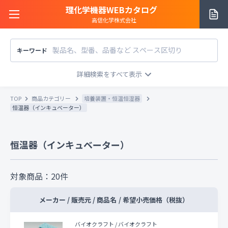
理化学機器WEBカタログ
高信化学株式会社
キーワード
サイトご利用方法
商品カテゴリー
商品カテゴリー
TOP
商品カテゴリー
培養装置・恒温恒湿器
メーカー/販売元
恒温器（インキュベーター）
メーカー別で探す
価格帯
〜
円
恒温器（インキュベーター）
販売元別で探す
税込
税抜
価格「お問い合わせ」を除外
対象商品：
20
件
お知らせ一覧
条件をクリア
検索
メーカー / 販売元 / 商品名
/
希望小売価格（税抜）
お問い合わせ
バイオクラフト / バイオクラフト