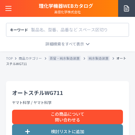
理化学機器WEBカタログ
高信化学株式会社
キーワード
サイトご利用方法
商品カテゴリー
商品カテゴリー
TOP
商品カテゴリー
蒸留・純水製造装置
純水製造装置
オート
メーカー/販売元
スチルWG711
メーカー別で探す
価格帯
〜
円
販売元別で探す
オートスチルWG711
税込
税抜
価格「お問い合わせ」を除外
ヤマト科学
/
ヤマト科学
お知らせ一覧
条件をクリア
検索
この商品について
問い合わせる
お問い合わせ