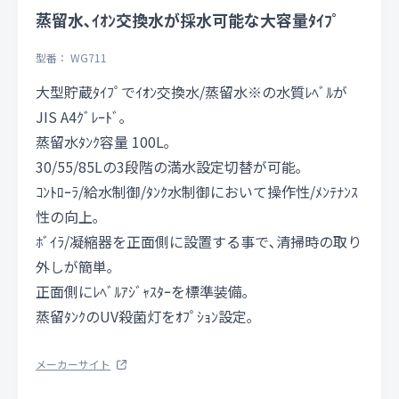
蒸留水､ｲｵﾝ交換水が採水可能な大容量ﾀｲﾌﾟ
型番： WG711
大型貯蔵ﾀｲﾌﾟでｲｵﾝ交換水/蒸留水※の水質ﾚﾍﾞﾙが
JIS A4ｸﾞﾚｰﾄﾞ｡
蒸留水ﾀﾝｸ容量 100L｡
30/55/85Lの3段階の満水設定切替が可能｡
ｺﾝﾄﾛｰﾗ/給水制御/ﾀﾝｸ水制御において操作性/ﾒﾝﾃﾅﾝｽ
性の向上｡
ﾎﾞｲﾗ/凝縮器を正面側に設置する事で､清掃時の取り
外しが簡単｡
正面側にﾚﾍﾞﾙｱｼﾞｬｽﾀｰを標準装備｡
蒸留ﾀﾝｸのUV殺菌灯をｵﾌﾟｼｮﾝ設定｡
メーカーサイト