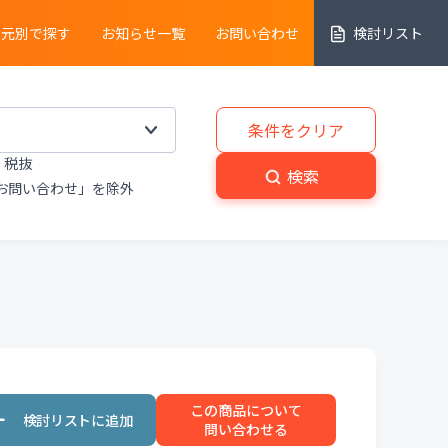
売元別で探す
お知らせ一覧
お問い合わせ
検討リスト
細胞解析装置
条件をクリア
税抜
実験動物
・
植物関連機器
検索
お問い合わせ」を除外
分解
・
熱分析装置
粉砕機
・
分級機
・
撹拌
置
洗浄装置
・
滅菌器
・
乾燥器
この商品について
置
プライベートブランド商品
問い合わせる