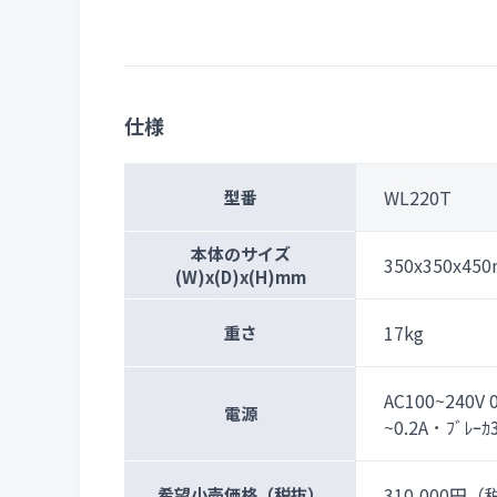
仕様
WL220T
型番
本体のサイズ
350x350x45
(W)x(D)x(H)mm
17kg
重さ
AC100~240V 0
電源
~0.2A ･ ﾌﾞﾚｰｶ
310,000円
（税
希望小売価格
（税抜）