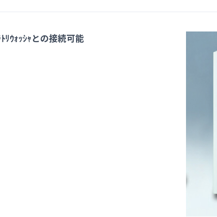
ﾄﾘｳｫｯｼｬとの接続可能