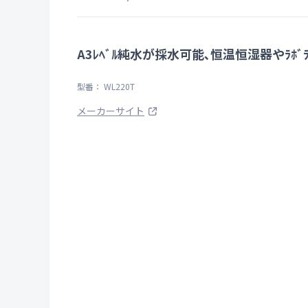
A3ﾚﾍﾞﾙ純水が採水可能､恒温恒湿器やﾗﾎﾞﾗ
型番： WL220T
メーカーサイト