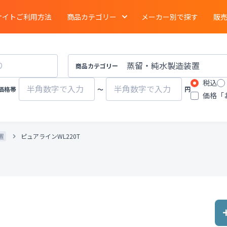
サイトご利用方法
商品カテゴリー
メーカー別で探す
販
電気泳動
・
ブロッティング
・
タンパク質実験
イメージング
商品カテゴリー
税込
ーション
クロマトグラフ
質量分析計
価格帯
〜
円
価格「
有機合成
・
濃縮
・
装置
遠心分離機
ポンプ
置
ピュアラインWL220T
物性計測
・
測定機器
・
分布測定
環境計測
環境試験器
器
冷蔵
・
冷凍
・
凍結機器
蒸留
・
純水製造装
その他ラボ用汎用機器
その他プロセス装