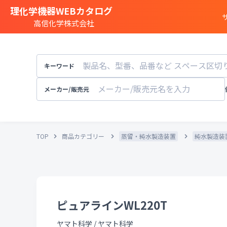
理化学機器WEBカタログ
高信化学株式会社
商品カテゴリー一覧
遺伝子実験
キーワード
細胞
・
組織研究
分注装置
・
オートメ
メーカー/販売元
分光
・
発光
・
蛍光分析装置
構造解析
・
元素分析
TOP
商品カテゴリー
蒸留・純水製造装置
純水製造装
顕微鏡
・
電子顕微鏡
粒子径
・
粒径
・
粒度
天秤
・
pH計
・
導電率計
・
培養装置
・
恒温恒湿
溶存酸素計
ピュアラインWL220T
実験
・
研究室設備
その他試験機器
ヤマト科学
/
ヤマト科学