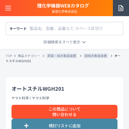
理化学機器WEBカタログ
高信化学株式会社
キーワード
サイトご利用方法
商品カテゴリー
商品カテゴリー
TOP
商品カテゴリー
蒸留・純水製造装置
超純水製造装置
オー
メーカー/販売元
トスチルWGH201
メーカー別で探す
価格帯
〜
円
販売元別で探す
オートスチルWGH201
税込
税抜
価格「お問い合わせ」を除外
ヤマト科学
/
ヤマト科学
お知らせ一覧
条件をクリア
検索
この商品について
問い合わせる
お問い合わせ