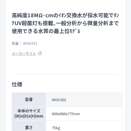
高純度18MΩ･cmのｲｵﾝ交換水が採水可能でﾀﾝ
ｸUV殺菌灯も搭載｡一般分析から微量分析まで
使用できる水質の最上位ﾓﾃﾞﾙ
型番： WGH201
メーカーサイト
仕様
型番
WGH201
本体のサイズ
600x660x775mm
(W)x(D)x(H)mm
重さ
75kg