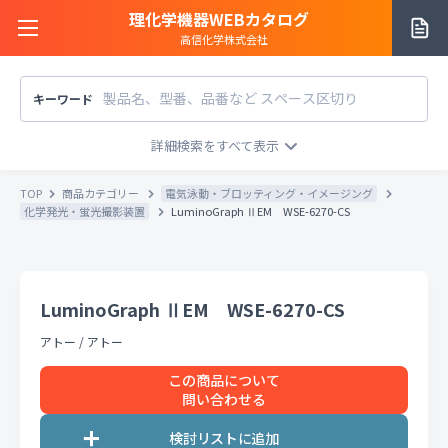
理化学機器WEBカタログ
高信化学株式会社
キーワード
サイトご利用方法
商品カテゴリー
商品カテゴリー
TOP
商品カテゴリー
電気泳動・ブロッティング・イメージング
メーカー/販売元
化学発光・蛍光撮影装置
LuminoGraph ⅡEM WSE-6270-CS
メーカー別で探す
価格帯
〜
円
販売元別で探す
LuminoGraph ⅡEM WSE-6270-CS
税込
税抜
価格「お問い合わせ」を除外
アトー
/
アトー
お知らせ一覧
条件をクリア
検索
この商品について
問い合わせる
お問い合わせ