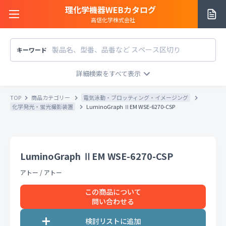
理化学機器WEBカタログ
高信化学株式会社
キーワード
サイトご利用方法
商品カテゴリー
商品カテゴリー
TOP
商品カテゴリー
電気泳動・ブロッティング・イメージング
メーカー/販売元
化学発光・蛍光撮影装置
LuminoGraph ⅡEM WSE-6270-CSP
メーカー別で探す
価格帯
〜
円
販売元別で探す
LuminoGraph ⅡEM WSE-6270-CSP
税込
税抜
価格「お問い合わせ」を除外
アトー
/
アトー
お知らせ一覧
条件をクリア
検索
この商品について
問い合わせる
お問い合わせ