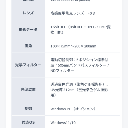
レンズ
高感度単焦点レンズ F0.8
16bitTIFF（8bitTIFF・JPEG・BMP変
撮影データ
換可能）
画角
100×75mm～260×200mm
電動切替制御：5ポジション標準付
光学フィルター
属：595nmバンドパスフィルター /
NDフィルター
透過白色光源（染色ゲル撮影用）、
光源装置
UV光源 312nm（蛍光染色ゲル撮影
用）
制御
Windows PC（オプション）
対応OS
Windows11/10