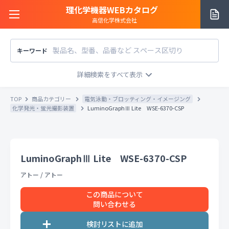
理化学機器WEBカタログ
高信化学株式会社
キーワード
サイトご利用方法
商品カテゴリー
商品カテゴリー
TOP
商品カテゴリー
電気泳動・ブロッティング・イメージング
メーカー/販売元
化学発光・蛍光撮影装置
LuminoGraphⅢ Lite WSE-6370-CSP
メーカー別で探す
価格帯
〜
円
販売元別で探す
LuminoGraphⅢ Lite WSE-6370-CSP
税込
税抜
価格「お問い合わせ」を除外
アトー
/
アトー
お知らせ一覧
条件をクリア
検索
この商品について
問い合わせる
お問い合わせ