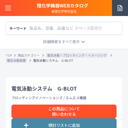
理化学機器WEBカタログ
高信化学株式会社
キーワード
サイトご利用方法
商品カテゴリー
商品カテゴリー
TOP
商品カテゴリー
電気泳動・ブロッティング・イメージング
メーカー/販売元
電気泳動装置
電気泳動システム G-BLOT
メーカー別で探す
価格帯
〜
円
販売元別で探す
電気泳動システム G-BLOT
税込
税抜
価格「お問い合わせ」を除外
ブロッティングイノベーションズ
/
エムエス機器
お知らせ一覧
条件をクリア
検索
この商品について
問い合わせる
お問い合わせ