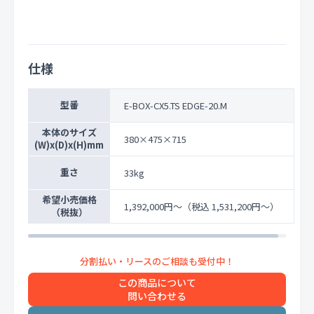
仕様
型番
E-BOX-CX5.TS EDGE-20.M
本体のサイズ
380×475×715
(W)x(D)x(H)mm
重さ
33kg
希望小売価格
1,392,000円〜
（税込 1,531,200円〜）
（税抜）
この商品について
問い合わせる