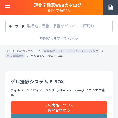
理化学機器WEBカタログ
高信化学株式会社
キーワード
サイトご利用方法
商品カテゴリー
商品カテゴリー
TOP
商品カテゴリー
電気泳動・ブロッティング・イメージング
メーカー/販売元
ゲル撮影装置
ゲル撮影システム E-BOX
メーカー別で探す
価格帯
〜
円
販売元別で探す
ゲル撮影システム E-BOX
税込
税抜
価格「お問い合わせ」を除外
ヴィルバーバイオイメージング（vilberbioimaging）
/
エムエス機
お知らせ一覧
条件をクリア
検索
器
この商品について
お問い合わせ
問い合わせる