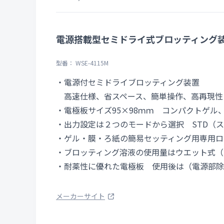
電源搭載型セミドライ式ブロッティング
型番： WSE-4115M
・電源付セミドライブロッティング装置
高速仕様、省スペース、簡単操作、高再現性
・電極板サイズ95×98ｍｍ コンパクトゲル
・出力設定は２つのモードから選択 STD（ス
・ゲル・膜・ろ紙の簡易セッティング用専用ロ
・ブロッティング溶液の使用量はウエット式（タ
・耐薬性に優れた電極板 使用後は（電源部除
メーカーサイト