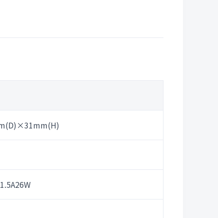
(D)×31mm(H)
.5A26W