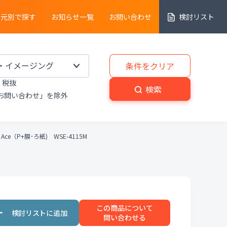
売元別で探す
お知らせ一覧
お問い合わせ
検討リスト
細胞解析装置
条件をクリア
税抜
実験動物
・
植物関連機器
検索
お問い合わせ」を除外
分解
・
熱分析装置
ce（P+膜･ろ紙) WSE-4115M
粉砕機
・
分級機
・
撹拌
置
洗浄装置
・
滅菌器
・
乾燥器
この商品について
置
プライベートブランド商品
問い合わせる