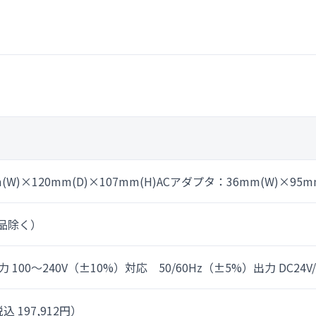
(W)×120mm(D)×107mm(H)ACアダプタ：36mm(W)×95mm
属品除く）
 100～240V（±10%）対応 50/60Hz（±5%）出力 DC24V/1
込 197,912円）