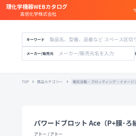
理化学機器WEBカタログ
高信化学株式会社
商品カテゴリー一覧
遺伝子実験
キーワード
細胞
・
組織研究
分注装置
・
オートメ
メーカー/販売元
分光
・
発光
・
蛍光分析装置
構造解析
・
元素分析
TOP
商品カテゴリー
電気泳動・ブロッティング・イメージ
顕微鏡
・
電子顕微鏡
粒子径
・
粒径
・
粒度
天秤
・
pH計
・
導電率計
・
培養装置
・
恒温恒湿
溶存酸素計
パワードブロット Ace（P+膜･ろ紙)
実験
・
研究室設備
その他試験機器
アトー
/
アトー