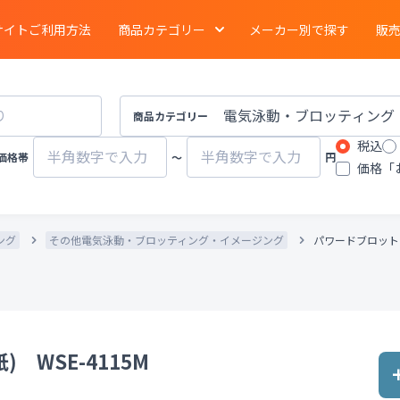
サイトご利用方法
商品カテゴリー
メーカー別で探す
販
電気泳動
・
ブロッティング
・
タンパク質実験
イメージング
商品カテゴリー
税込
ーション
クロマトグラフ
質量分析計
価格帯
〜
円
価格「
有機合成
・
濃縮
・
装置
遠心分離機
ポンプ
ング
その他電気泳動・ブロッティング・イメージング
パワードブロット A
物性計測
・
測定機器
・
分布測定
環境計測
環境試験器
器
冷蔵
・
冷凍
・
凍結機器
蒸留
・
純水製造装
 WSE-4115M
その他ラボ用汎用機器
その他プロセス装