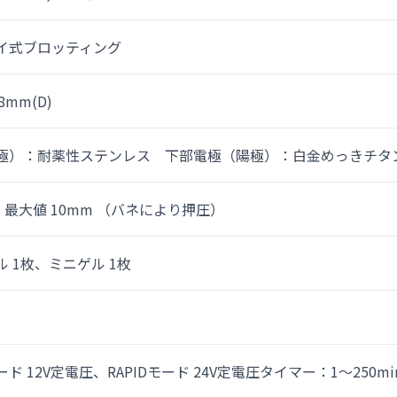
イ式ブロッティング
8mm(D)
極）：耐薬性ステンレス 下部電極（陽極）：白金めっきチタ
、最大値 10mm （バネにより押圧）
 1枚、ミニゲル 1枚
ド 12V定電圧、RAPIDモード 24V定電圧タイマー：1～250m