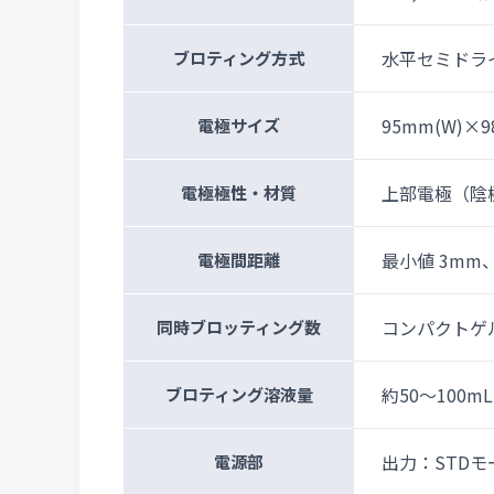
水平セミドラ
ブロティング方式
95mm(W)×9
電極サイズ
上部電極（陰
電極極性・材質
最小値 3mm
電極間距離
コンパクトゲル
同時ブロッティング数
約50～100mL
ブロティング溶液量
出力：STDモー
電源部