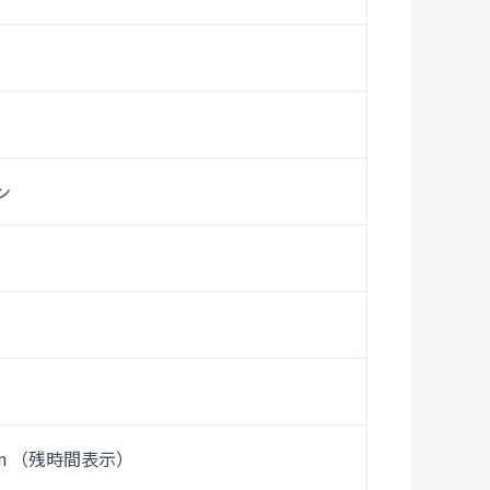
ン
in （残時間表示）