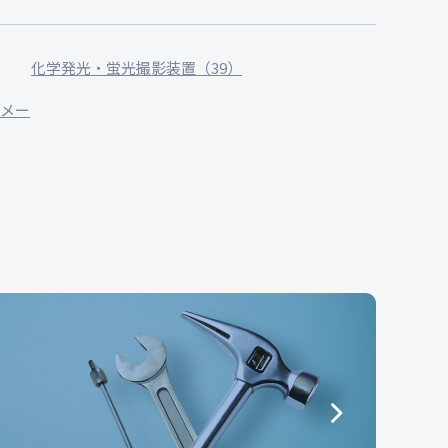
化学発光・蛍光撮影装置（39）
イメー
e