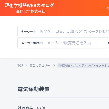
理化学機器WEBカタログ
高信化学株式会社
商品カテゴリー一覧
遺伝子実験
キーワード
細胞
・
組織研究
分注装置
・
オートメ
メーカー/販売元
分光
・
発光
・
蛍光分析装置
構造解析
・
元素分析
TOP
商品カテゴリー
電気泳動・ブロッティング・イメージ
顕微鏡
・
電子顕微鏡
粒子径
・
粒径
・
粒度
天秤
・
pH計
・
導電率計
・
電気泳動装置
培養装置
・
恒温恒湿
溶存酸素計
実験
・
研究室設備
その他試験機器
対象商品：
63
件