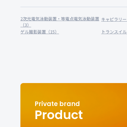
2次元電気泳動装置・等電点電気泳動装置
キャピラリー
（3）
ゲル撮影装置（15）
トランスイル
Product