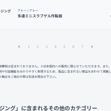
アトー / アトー
ージング
多連ミニスラブゲル作製器
（
1
2
3
4
5
6
7
消費税は含まれておりません。※日本国内への販売に限らせていただきます。また
況や付加機能を分かりやすく表現するため、製品に含まれない商品をあわせて掲載
※輸出をご検討の際は別途お問合せ下さい。
ジング」に含まれるその他のカテゴリー