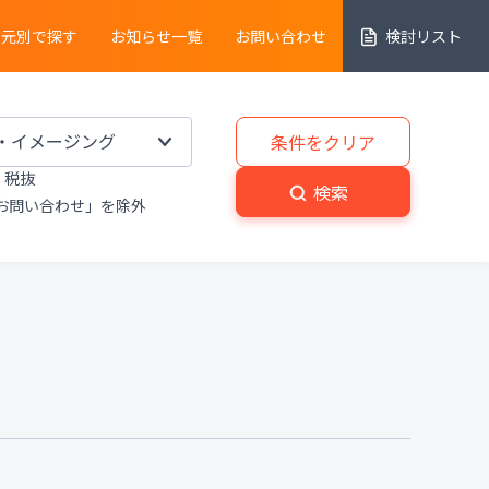
売元別で探す
お知らせ一覧
お問い合わせ
検討リスト
細胞解析装置
条件をクリア
税抜
実験動物
・
植物関連機器
検索
お問い合わせ」を除外
分解
・
熱分析装置
粉砕機
・
分級機
・
撹拌
置
洗浄装置
・
滅菌器
・
乾燥器
置
プライベートブランド商品