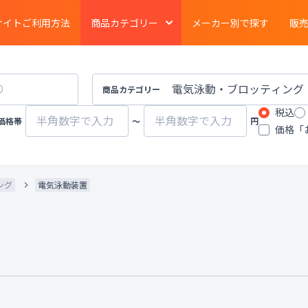
サイトご利用方法
商品カテゴリー
メーカー別で探す
販
電気泳動
・
ブロッティング
・
タンパク質実験
イメージング
商品カテゴリー
税込
ーション
クロマトグラフ
質量分析計
価格帯
〜
円
価格「
有機合成
・
濃縮
・
装置
遠心分離機
ポンプ
ング
電気泳動装置
物性計測
・
測定機器
・
分布測定
環境計測
環境試験器
器
冷蔵
・
冷凍
・
凍結機器
蒸留
・
純水製造装
その他ラボ用汎用機器
その他プロセス装