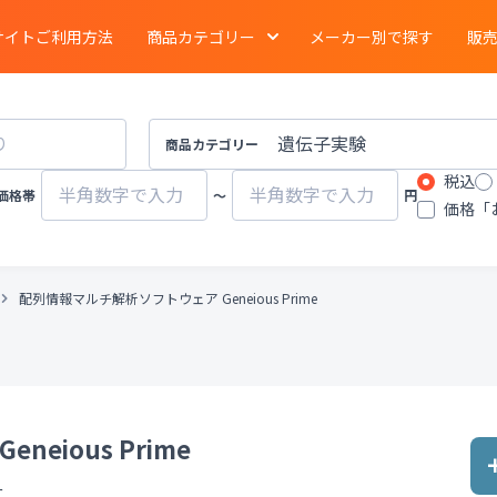
サイトご利用方法
商品カテゴリー
メーカー別で探す
販
電気泳動
・
ブロッティング
・
タンパク質実験
イメージング
商品カテゴリー
税込
ーション
クロマトグラフ
質量分析計
価格帯
〜
円
価格「
有機合成
・
濃縮
・
装置
遠心分離機
ポンプ
配列情報マルチ解析ソフトウェア Geneious Prime
物性計測
・
測定機器
・
分布測定
環境計測
環境試験器
器
冷蔵
・
冷凍
・
凍結機器
蒸留
・
純水製造装
eious Prime
その他ラボ用汎用機器
その他プロセス装
ー