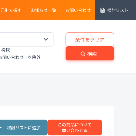
売元別で探す
お知らせ一覧
お問い合わせ
検討リスト
細胞解析装置
条件をクリア
税抜
実験動物
・
植物関連機器
検索
お問い合わせ」を除外
分解
・
熱分析装置
粉砕機
・
分級機
・
撹拌
置
洗浄装置
・
滅菌器
・
乾燥器
この商品について
置
プライベートブランド商品
問い合わせる