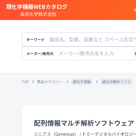
理化学機器WEBカタログ
高信化学株式会社
商品カテゴリー一覧
遺伝子実験
キーワード
細胞
・
組織研究
分注装置
・
オートメ
メーカー/販売元
分光
・
発光
・
蛍光分析装置
構造解析
・
元素分析
TOP
商品カテゴリー
遺伝子実験
遺伝子解析ソフト
顕微鏡
・
電子顕微鏡
粒子径
・
粒径
・
粒度
天秤
・
pH計
・
導電率計
・
培養装置
・
恒温恒湿
溶存酸素計
配列情報マルチ解析ソフトウェア Gen
実験
・
研究室設備
その他試験機器
ジニアス（Geneious）
/
トミーデジタルバイオロジ