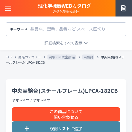
理化学機器WEBカタログ
高信化学株式会社
キーワード
サイトご利用方法
商品カテゴリー
商品カテゴリー
TOP
商品カテゴリー
実験・研究室設備
実験台
中央実験台(スチ
メーカー/販売元
ールフレーム)LPCA-182CB
メーカー別で探す
価格帯
〜
円
販売元別で探す
中央実験台(スチールフレーム)LPCA-182CB
税込
税抜
価格「お問い合わせ」を除外
ヤマト科学
/
ヤマト科学
お知らせ一覧
条件をクリア
検索
この商品について
問い合わせる
お問い合わせ