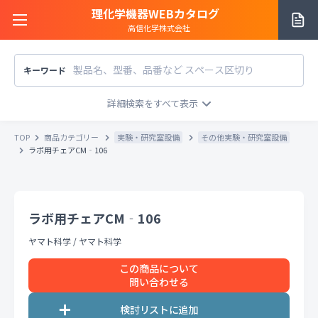
理化学機器WEBカタログ
高信化学株式会社
キーワード
サイトご利用方法
商品カテゴリー
商品カテゴリー
TOP
商品カテゴリー
実験・研究室設備
その他実験・研究室設備
メーカー/販売元
ラボ用チェアCM‐106
メーカー別で探す
価格帯
〜
円
販売元別で探す
ラボ用チェアCM‐106
税込
税抜
価格「お問い合わせ」を除外
ヤマト科学
/
ヤマト科学
お知らせ一覧
条件をクリア
検索
この商品について
問い合わせる
お問い合わせ