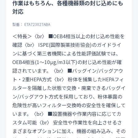
作業はもちろん、各種機器類の封じ込めにも
対応
型番： ETA723027ABA
＜特長＞〈br〉 ■OEB4相当以上の封じ込め性能を
確認〈br〉 ISPE(国際製薬技術協会)のガイドライ
ンに基づく第三者機関による性能評価試験では、
OEB4相当(1〜10μg/m3以下)の封じ込め性能が確
認されています。〈br〉 ■バッグイン/バッグアウ
ト・2重HEPA方式〈br〉 粉体を捕集したHEPAフィ
ルターを隔離した状態で交換・廃棄できるバッグイ
ン/バッグアウト方式を採用しており、粉体暴露の
危険性が高いフィルター交換時の安全性を確保して
います。〈br〉 ■設置機器や作業内容に応じてカ
スタム可能〈br〉 安全性や作業性を向上させるさ
まざまなオプションに加え、機器の組み込み、その