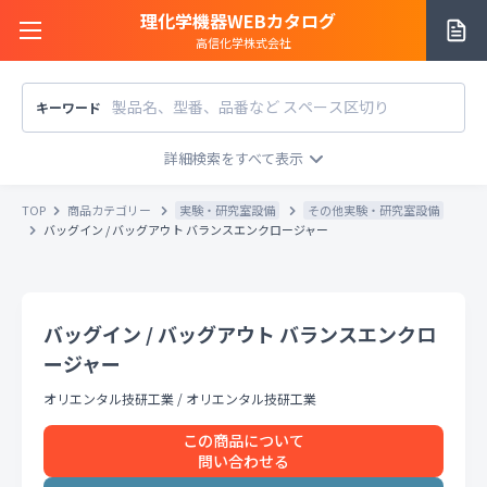
理化学機器WEBカタログ
高信化学株式会社
キーワード
サイトご利用方法
商品カテゴリー
商品カテゴリー
TOP
商品カテゴリー
実験・研究室設備
その他実験・研究室設備
メーカー/販売元
バッグイン / バッグアウト バランスエンクロージャー
メーカー別で探す
価格帯
〜
円
販売元別で探す
バッグイン / バッグアウト バランスエンクロ
税込
税抜
価格「お問い合わせ」を除外
ージャー
お知らせ一覧
条件をクリア
検索
オリエンタル技研工業
/
オリエンタル技研工業
この商品について
お問い合わせ
問い合わせる