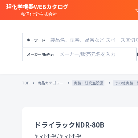
理化学機器WEBカタログ
高信化学株式会社
商品カテゴリー一覧
遺伝子実験
キーワード
細胞
・
組織研究
分注装置
・
オートメ
メーカー/販売元
分光
・
発光
・
蛍光分析装置
構造解析
・
元素分析
TOP
商品カテゴリー
実験・研究室設備
その他実験・
顕微鏡
・
電子顕微鏡
粒子径
・
粒径
・
粒度
天秤
・
pH計
・
導電率計
・
培養装置
・
恒温恒湿
溶存酸素計
ドライラックNDR-80B
実験
・
研究室設備
その他試験機器
ヤマト科学
/
ヤマト科学