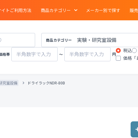
サイトご利用方法
商品カテゴリー
メーカー別で探す
販
電気泳動
・
ブロッティング
・
タンパク質実験
イメージング
商品カテゴリー
税込
ーション
クロマトグラフ
質量分析計
価格帯
〜
円
価格「
有機合成
・
濃縮
・
装置
遠心分離機
ポンプ
研究室設備
ドライラックNDR-80B
物性計測
・
測定機器
・
分布測定
環境計測
環境試験器
器
冷蔵
・
冷凍
・
凍結機器
蒸留
・
純水製造装
その他ラボ用汎用機器
その他プロセス装