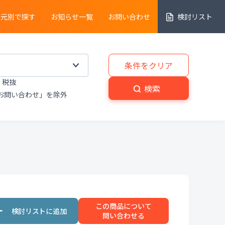
売元別で探す
お知らせ一覧
お問い合わせ
検討リスト
細胞解析装置
条件をクリア
税抜
実験動物
・
植物関連機器
検索
お問い合わせ」を除外
分解
・
熱分析装置
粉砕機
・
分級機
・
撹拌
置
洗浄装置
・
滅菌器
・
乾燥器
この商品について
置
プライベートブランド商品
問い合わせる