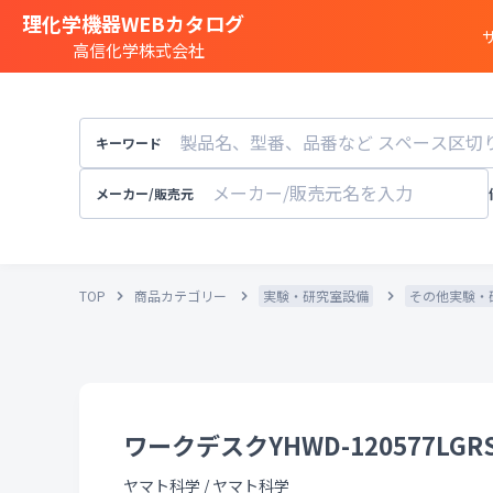
理化学機器WEBカタログ
高信化学株式会社
商品カテゴリー一覧
遺伝子実験
キーワード
細胞
・
組織研究
分注装置
・
オートメ
メーカー/販売元
分光
・
発光
・
蛍光分析装置
構造解析
・
元素分析
TOP
商品カテゴリー
実験・研究室設備
その他実験・
顕微鏡
・
電子顕微鏡
粒子径
・
粒径
・
粒度
天秤
・
pH計
・
導電率計
・
培養装置
・
恒温恒湿
溶存酸素計
ワークデスクYHWD-120577LGR
実験
・
研究室設備
その他試験機器
ヤマト科学
/
ヤマト科学