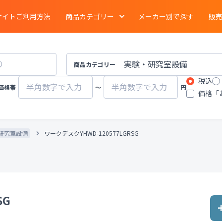
サイトご利用方法
商品カテゴリー
メーカー別で探す
販
電気泳動
・
ブロッティング
・
タンパク質実験
イメージング
商品カテゴリー
税込
ーション
クロマトグラフ
質量分析計
価格帯
〜
円
価格「
有機合成
・
濃縮
・
装置
遠心分離機
ポンプ
研究室設備
ワークデスクYHWD-120577LGRSG
物性計測
・
測定機器
・
分布測定
環境計測
環境試験器
器
冷蔵
・
冷凍
・
凍結機器
蒸留
・
純水製造装
SG
その他ラボ用汎用機器
その他プロセス装