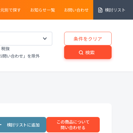
売元別で探す
お知らせ一覧
お問い合わせ
検討リスト
細胞解析装置
条件をクリア
税抜
実験動物
・
植物関連機器
検索
お問い合わせ」を除外
分解
・
熱分析装置
粉砕機
・
分級機
・
撹拌
置
洗浄装置
・
滅菌器
・
乾燥器
この商品について
置
プライベートブランド商品
問い合わせる