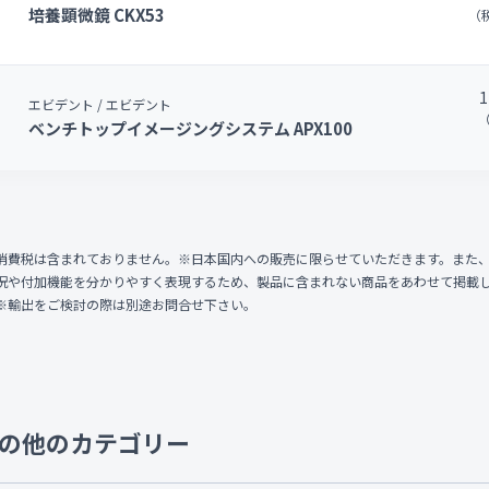
培養顕微鏡 CKX53
（税
1
エビデント / エビデント
（
ベンチトップイメージングシステム APX100
消費税は含まれておりません。※日本国内への販売に限らせていただきます。また
況や付加機能を分かりやすく表現するため、製品に含まれない商品をあわせて掲載
※輸出をご検討の際は別途お問合せ下さい。
の他のカテゴリー