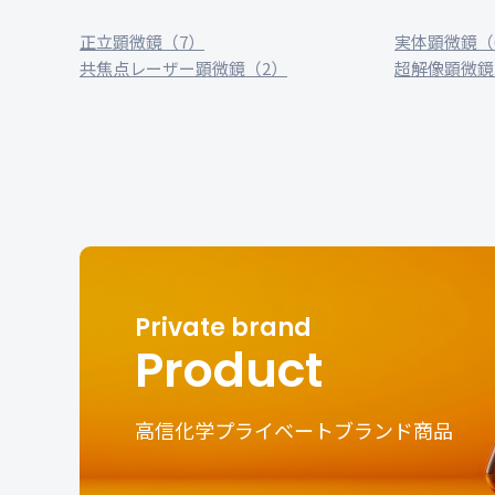
正立顕微鏡（7）
実体顕微鏡（
共焦点レーザー顕微鏡（2）
超解像顕微鏡
Product
高信化学プライベートブランド商品