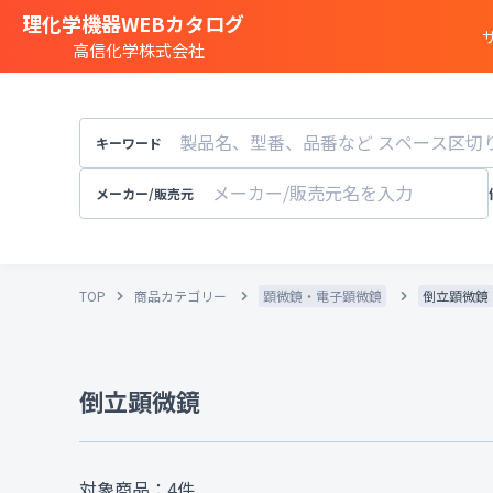
理化学機器WEBカタログ
高信化学株式会社
商品カテゴリー一覧
遺伝子実験
キーワード
細胞
・
組織研究
分注装置
・
オートメ
メーカー/販売元
分光
・
発光
・
蛍光分析装置
構造解析
・
元素分析
TOP
商品カテゴリー
顕微鏡・電子顕微鏡
倒立顕微鏡
顕微鏡
・
電子顕微鏡
粒子径
・
粒径
・
粒度
天秤
・
pH計
・
導電率計
・
倒立顕微鏡
培養装置
・
恒温恒湿
溶存酸素計
実験
・
研究室設備
その他試験機器
対象商品：
4
件