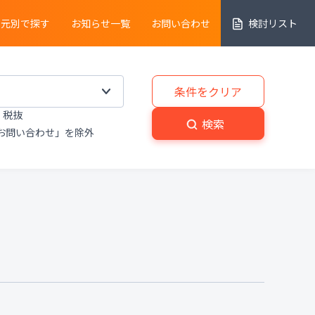
売元別で探す
お知らせ一覧
お問い合わせ
検討リスト
細胞解析装置
条件をクリア
税抜
実験動物
・
植物関連機器
検索
お問い合わせ」を除外
分解
・
熱分析装置
粉砕機
・
分級機
・
撹拌
置
洗浄装置
・
滅菌器
・
乾燥器
置
プライベートブランド商品