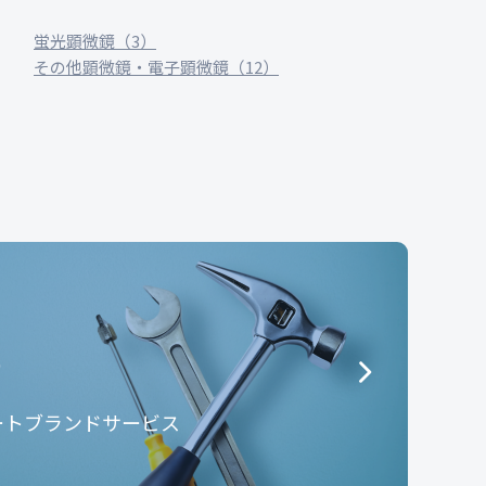
蛍光顕微鏡（3）
その他顕微鏡・電子顕微鏡（12）
e
ートブランドサービス