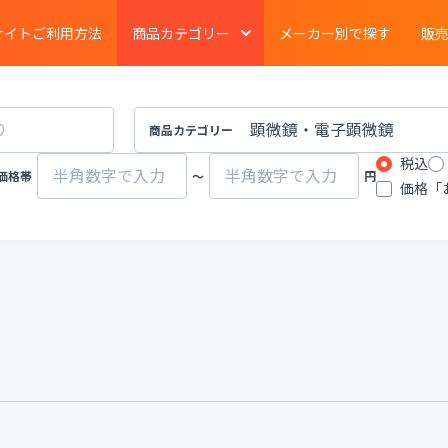
サイトご利用方法
商品カテゴリー
メーカー別で探す
販
電気泳動
・
ブロッティング
・
タンパク質実験
イメージング
商品カテゴリー
税込
ーション
クロマトグラフ
質量分析計
価格帯
〜
円
価格「
有機合成
・
濃縮
・
装置
遠心分離機
ポンプ
物性計測
・
測定機器
・
分布測定
環境計測
環境試験器
器
冷蔵
・
冷凍
・
凍結機器
蒸留
・
純水製造装
その他ラボ用汎用機器
その他プロセス装