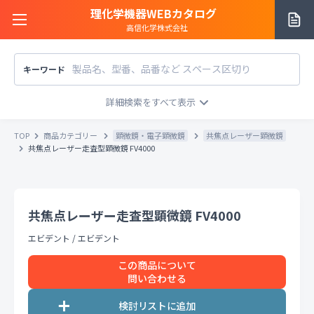
理化学機器WEBカタログ
高信化学株式会社
キーワード
サイトご利用方法
商品カテゴリー
商品カテゴリー
TOP
商品カテゴリー
顕微鏡・電子顕微鏡
共焦点レーザー顕微鏡
メーカー/販売元
共焦点レーザー走査型顕微鏡 FV4000
メーカー別で探す
価格帯
〜
円
販売元別で探す
共焦点レーザー走査型顕微鏡 FV4000
税込
税抜
価格「お問い合わせ」を除外
エビデント
/
エビデント
お知らせ一覧
条件をクリア
検索
この商品について
問い合わせる
お問い合わせ