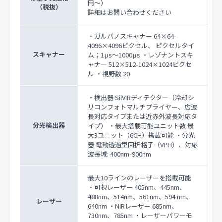
円〜）
（税抜）
詳細はお問い合わせください
・ガルバノスキャナー 64×64-
4096×4096ピクセル、 ピクセルタイ
スキャナー
ム；1μs～1000μs ・レゾナントスキ
ャナ― 512×512-1024×1024ピクセ
ル ・視野数 20
・検出器 SilVIRディテクター（冷却シ
リコンフォトマルチプライヤー、広波
長対応タイプまたは近赤外波長対応タ
分光検出器
イプ） ・最大搭載可能ユニット数 最
大3ユニット（6CH）搭載可能 ・分光
器 電動透過型回折格子（VPH）、対応
波長域: 400nm-900nm
最大10ラインのレーザーを搭載可能
・可視レーザー 405nm、445nm、
488nm、514nm、561nm、594 nm、
レーザー
640nm ・NIRレーザー 685nm、
730nm、785nm ・レーザーパワーモ