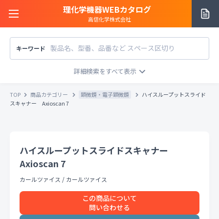
理化学機器WEBカタログ
高信化学株式会社
キーワード
サイトご利用方法
商品カテゴリー
商品カテゴリー
TOP
商品カテゴリー
顕微鏡・電子顕微鏡
ハイスループットスライド
メーカー/販売元
スキャナー Axioscan 7
メーカー別で探す
価格帯
〜
円
販売元別で探す
ハイスループットスライドスキャナー
税込
税抜
価格「お問い合わせ」を除外
Axioscan 7
お知らせ一覧
条件をクリア
検索
カールツァイス
/
カールツァイス
この商品について
お問い合わせ
問い合わせる