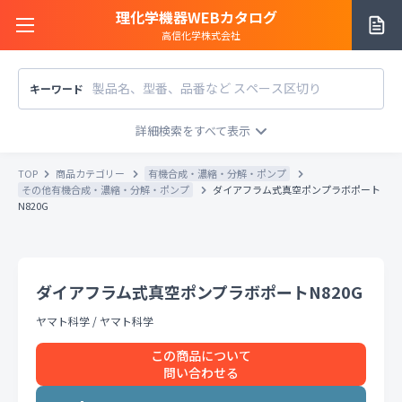
理化学機器WEBカタログ
高信化学株式会社
キーワード
サイトご利用方法
商品カテゴリー
商品カテゴリー
TOP
商品カテゴリー
有機合成・濃縮・分解・ポンプ
メーカー/販売元
その他有機合成・濃縮・分解・ポンプ
ダイアフラム式真空ポンプラボポート
メーカー別で探す
N820G
価格帯
〜
円
販売元別で探す
税込
税抜
価格「お問い合わせ」を除外
ダイアフラム式真空ポンプラボポートN820G
お知らせ一覧
条件をクリア
検索
ヤマト科学
/
ヤマト科学
この商品について
お問い合わせ
問い合わせる