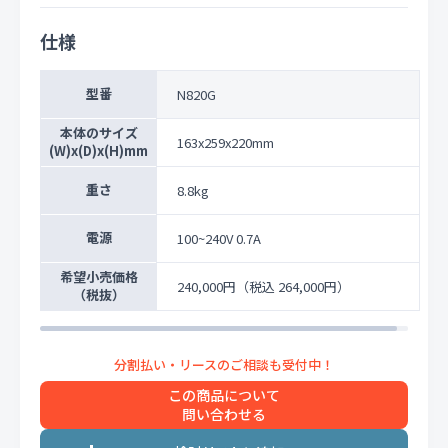
仕様
型番
N820G
本体のサイズ
163x259x220mm
(W)x(D)x(H)mm
重さ
8.8kg
電源
100~240V 0.7A
希望小売価格
240,000円
（税込 264,000円）
（税抜）
この商品について
問い合わせる