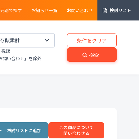
売元別で探す
お知らせ一覧
お問い合わせ
検討リスト
細胞解析装置
条件をクリア
税抜
実験動物
・
植物関連機器
検索
お問い合わせ」を除外
分解
・
熱分析装置
粉砕機
・
分級機
・
撹拌
置
洗浄装置
・
滅菌器
・
乾燥器
この商品について
置
プライベートブランド商品
問い合わせる