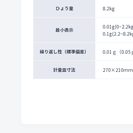
8.2kg
ひょう量
0.01g(0~2.2k
最小表示
0.1g(2.2~8.2k
0.01ｇ（0.0
繰り返し性（標準偏差）
270×210ｍｍ
計量皿寸法