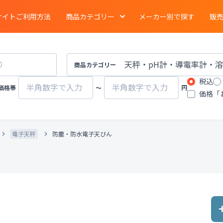
サイトご利用方法
商品カテゴリー
メーカー別で探す
販
電気泳動
・
ブロッティング
・
タンパク質実験
イメージング
商品カテゴリー
税込
ーション
クロマトグラフ
質量分析計
価格帯
〜
円
価格「
有機合成
・
濃縮
・
装置
遠心分離機
ポンプ
電子天秤
防塵・防水電子天びん
物性計測
・
測定機器
・
分布測定
環境計測
環境試験器
器
冷蔵
・
冷凍
・
凍結機器
蒸留
・
純水製造装
その他ラボ用汎用機器
その他プロセス装