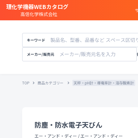
理化学機器WEBカタログ
高信化学株式会社
商品カテゴリー一覧
遺伝子実験
キーワード
細胞
・
組織研究
分注装置
・
オートメ
メーカー/販売元
分光
・
発光
・
蛍光分析装置
構造解析
・
元素分析
TOP
商品カテゴリー
天秤・pH計・導電率計・溶存酸素計
顕微鏡
・
電子顕微鏡
粒子径
・
粒径
・
粒度
天秤
・
pH計
・
導電率計
・
培養装置
・
恒温恒湿
溶存酸素計
防塵・防水電子天びん
実験
・
研究室設備
その他試験機器
エー・アンド・ディー
/
エー・アンド・ディー