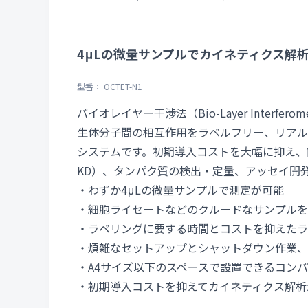
4μLの微量サンプルでカイネティクス解
型番： OCTET-N1
バイオレイヤー干渉法（Bio-Layer Interfero
生体分子間の相互作用をラベルフリー、リアル
システムです。初期導入コストを大幅に抑え、簡便
KD）、タンパク質の検出・定量、アッセイ開
・わずか4μLの微量サンプルで測定が可能
・細胞ライセートなどのクルードなサンプルを
・ラベリングに要する時間とコストを抑えたラ
・煩雑なセットアップとシャットダウン作業、
・A4サイズ以下のスペースで設置できるコン
・初期導入コストを抑えてカイネティクス解析