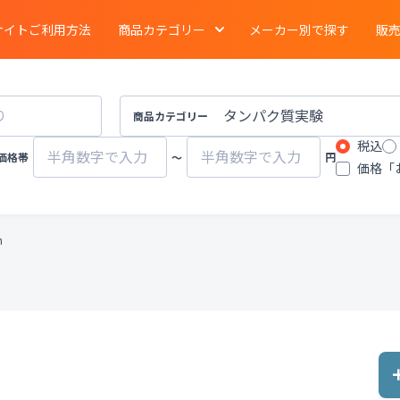
サイトご利用方法
商品カテゴリー
メーカー別で探す
販
電気泳動
・
ブロッティング
・
タンパク質実験
イメージング
商品カテゴリー
税込
ーション
クロマトグラフ
質量分析計
価格帯
〜
円
価格「
有機合成
・
濃縮
・
装置
遠心分離機
ポンプ
m
物性計測
・
測定機器
・
分布測定
環境計測
環境試験器
器
冷蔵
・
冷凍
・
凍結機器
蒸留
・
純水製造装
その他ラボ用汎用機器
その他プロセス装