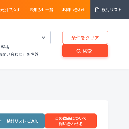
売元別で探す
お知らせ一覧
お問い合わせ
検討リスト
細胞解析装置
条件をクリア
税抜
実験動物
・
植物関連機器
検索
お問い合わせ」を除外
分解
・
熱分析装置
粉砕機
・
分級機
・
撹拌
置
洗浄装置
・
滅菌器
・
乾燥器
この商品について
置
プライベートブランド商品
問い合わせる