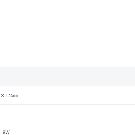
㎜×174㎜
V、8W