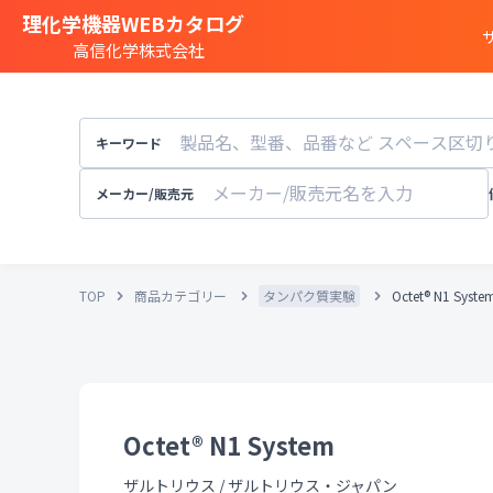
理化学機器WEBカタログ
高信化学株式会社
商品カテゴリー一覧
遺伝子実験
キーワード
細胞
・
組織研究
分注装置
・
オートメ
メーカー/販売元
分光
・
発光
・
蛍光分析装置
構造解析
・
元素分析
TOP
商品カテゴリー
タンパク質実験
Octet® N1 Syste
顕微鏡
・
電子顕微鏡
粒子径
・
粒径
・
粒度
天秤
・
pH計
・
導電率計
・
培養装置
・
恒温恒湿
溶存酸素計
Octet® N1 System
実験
・
研究室設備
その他試験機器
ザルトリウス
/
ザルトリウス・ジャパン