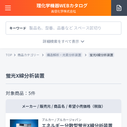
理化学機器WEBカタログ
高信化学株式会社
キーワード
サイトご利用方法
商品カテゴリー
商品カテゴリー
TOP
商品カテゴリー
構造解析・元素分析装置
蛍光X線分析装置
メーカー/販売元
メーカー別で探す
蛍光X線分析装置
価格帯
〜
円
販売元別で探す
税込
税抜
価格「お問い合わせ」を除外
対象商品：
5
件
お知らせ一覧
条件をクリア
検索
メーカー / 販売元 / 商品名
/
希望小売価格（税抜）
お問い合わせ
ブルカー / ブルカージャパン
エネルギー分散型蛍光X線分析装置