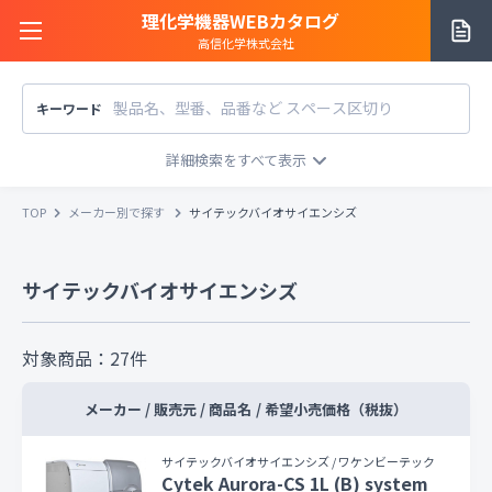
理化学機器WEBカタログ
高信化学株式会社
キーワード
サイトご利用方法
商品カテゴリー
商品カテゴリー
TOP
メーカー別で探す
サイテックバイオサイエンシズ
メーカー/販売元
メーカー別で探す
サイテックバイオサイエンシズ
価格帯
〜
円
販売元別で探す
税込
税抜
価格「お問い合わせ」を除外
対象商品：
27
件
お知らせ一覧
条件をクリア
検索
メーカー / 販売元 / 商品名
/
希望小売価格（税抜）
お問い合わせ
サイテックバイオサイエンシズ / ワケンビーテック
Cytek Aurora-CS 1L (B) system