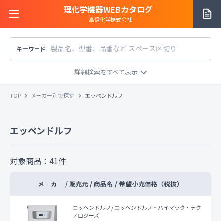
理化学機器WEBカタログ
高信化学株式会社
キーワード
サイトご利用方法
商品カテゴリー
商品カテゴリー
TOP
メーカー別で探す
エッペンドルフ
メーカー/販売元
メーカー別で探す
エッペンドルフ
価格帯
〜
円
販売元別で探す
税込
税抜
価格「お問い合わせ」を除外
対象商品：
41
件
お知らせ一覧
条件をクリア
検索
メーカー / 販売元 / 商品名
/
希望小売価格（税抜）
お問い合わせ
エッペンドルフ / エッペンドルフ・ハイマック・テク
ノロジーズ