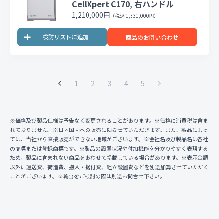
CellXpert C170, 右ハンドル
1,210,000円
（税込 1,331,000円）
商品のお問い合わせ
1
2
3
4
5
※価格及び製品仕様は予告なく変更されることがあります。※価格に消費税は含ま
れておりません。※日本国内への販売に限らせていただきます。また、製品によっ
ては、当社から直接販売ができない地域がございます。※会社名及び製品名は各社
の商標または登録商標です。※製品の設置状況や付加機能を分かりやすく表現する
ため、製品に含まれない商品をあわせて掲載している場合があります。※表示金額
以外に運送費、荷造費、搬入・据付費、組立設置費などを別途加算させていただく
ことがございます。※輸出をご検討の際は別途お問合せ下さい。