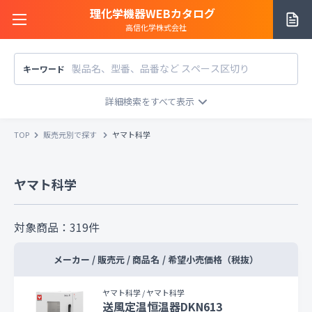
理化学機器WEBカタログ
高信化学株式会社
キーワード
サイトご利用方法
商品カテゴリー
商品カテゴリー
TOP
販売元別で探す
ヤマト科学
メーカー/販売元
メーカー別で探す
ヤマト科学
価格帯
〜
円
販売元別で探す
税込
税抜
価格「お問い合わせ」を除外
対象商品：
319
件
お知らせ一覧
条件をクリア
検索
メーカー / 販売元 / 商品名
/
希望小売価格（税抜）
お問い合わせ
ヤマト科学 / ヤマト科学
送風定温恒温器DKN613