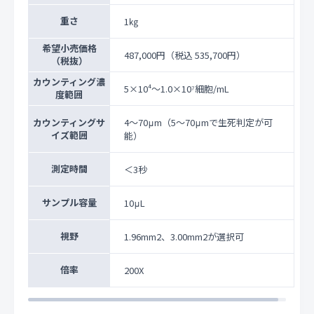
重さ
1㎏
希望小売価格
487,000円
（税込 535,700円）
（税抜）
カウンティング濃
5×10⁴～1.0×10⁷細胞/mL
度範囲
カウンティングサ
4～70μm（5～70μmで生死判定が可
イズ範囲
能）
測定時間
＜3秒
サンプル容量
10μL
視野
1.96mm2、3.00mm2が選択可
倍率
200X