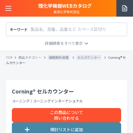
理化学機器WEBカタログ
高信化学株式会社
キーワード
サイトご利用方法
商品カテゴリー
商品カテゴリー
TOP
商品カテゴリー
細胞解析装置
セルカウンター
Corning® セ
メーカー/販売元
ルカウンター
メーカー別で探す
価格帯
〜
円
販売元別で探す
Corning® セルカウンター
税込
税抜
価格「お問い合わせ」を除外
コーニング
/
コーニングインターナショナル
お知らせ一覧
条件をクリア
検索
この商品について
問い合わせる
お問い合わせ