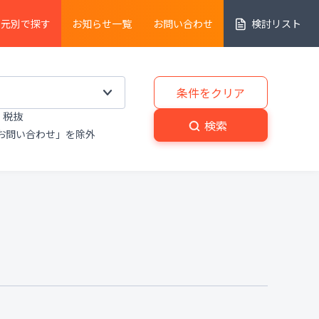
売元別で探す
お知らせ一覧
お問い合わせ
検討リスト
細胞解析装置
条件をクリア
税抜
実験動物
・
植物関連機器
検索
お問い合わせ」を除外
分解
・
熱分析装置
粉砕機
・
分級機
・
撹拌
置
洗浄装置
・
滅菌器
・
乾燥器
置
プライベートブランド商品