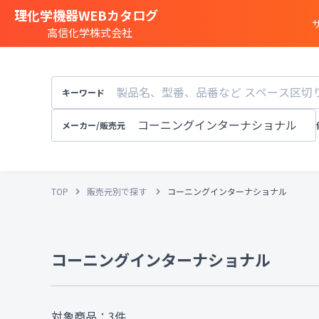
理化学機器WEBカタログ
高信化学株式会社
商品カテゴリー一覧
遺伝子実験
キーワード
細胞
・
組織研究
分注装置
・
オートメ
メーカー/販売元
分光
・
発光
・
蛍光分析装置
構造解析
・
元素分析
TOP
販売元別で探す
コーニングインターナショナル
顕微鏡
・
電子顕微鏡
粒子径
・
粒径
・
粒度
天秤
・
pH計
・
導電率計
・
コーニングインターナショナル
培養装置
・
恒温恒湿
溶存酸素計
実験
・
研究室設備
その他試験機器
対象商品：
3
件