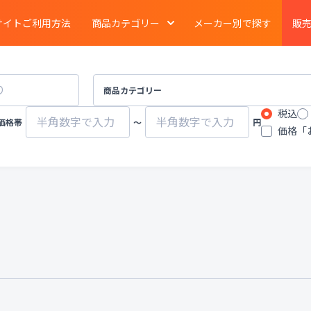
サイトご利用方法
商品カテゴリー
メーカー別で探す
販
電気泳動
・
ブロッティング
・
タンパク質実験
イメージング
商品カテゴリー
税込
ーション
クロマトグラフ
質量分析計
価格帯
〜
円
価格「
有機合成
・
濃縮
・
装置
遠心分離機
ポンプ
物性計測
・
測定機器
・
分布測定
環境計測
環境試験器
器
冷蔵
・
冷凍
・
凍結機器
蒸留
・
純水製造装
その他ラボ用汎用機器
その他プロセス装